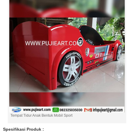
Tempat Tidur Anak Bentuk Mobil Sport
Spesifikasi Produk :