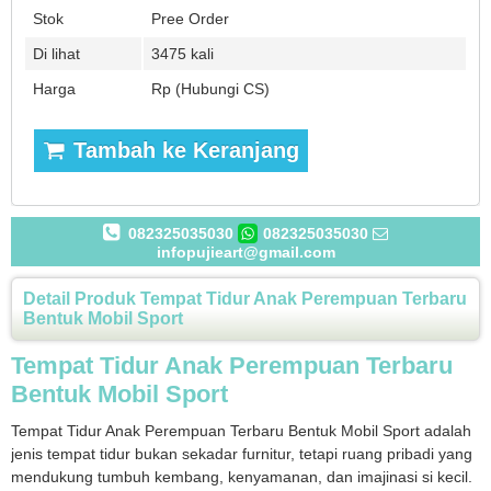
Stok
Pree Order
Di lihat
3475 kali
Harga
Rp (Hubungi CS)
Tambah ke Keranjang
082325035030
082325035030
infopujieart@gmail.com
Detail Produk Tempat Tidur Anak Perempuan Terbaru
Bentuk Mobil Sport
Tempat Tidur Anak Perempuan Terbaru
Bentuk Mobil Sport
Tempat Tidur Anak Perempuan Terbaru Bentuk Mobil Sport adalah
jenis tempat tidur bukan sekadar furnitur, tetapi ruang pribadi yang
mendukung tumbuh kembang, kenyamanan, dan imajinasi si kecil.