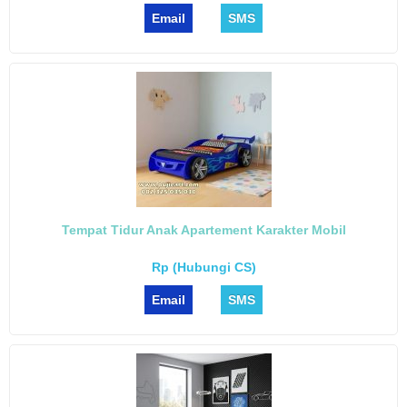
Email
SMS
Tempat Tidur Anak Apartement Karakter Mobil
Rp (Hubungi CS)
Email
SMS