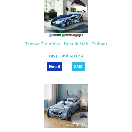
Tempat Tidur Anak Bentuk Mobil Terbaru
Rp (Hubungi CS)
Email
SMS