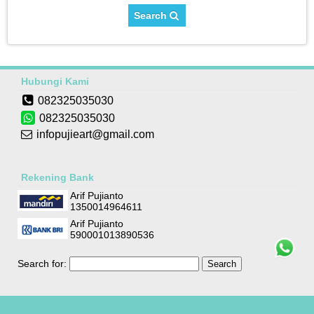
Search
Hubungi Kami
082325035030
082325035030
infopujieart@gmail.com
Rekening Bank
Arif Pujianto
1350014964611
Arif Pujianto
590001013890536
Search for: