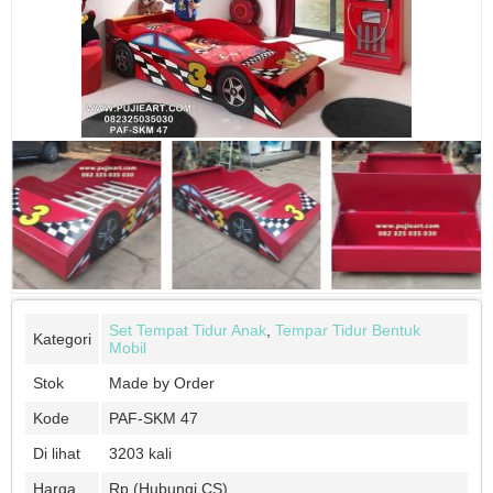
Set Tempat Tidur Anak
,
Tempar Tidur Bentuk
Kategori
Mobil
Stok
Made by Order
Kode
PAF-SKM 47
Di lihat
3203 kali
Harga
Rp (Hubungi CS)