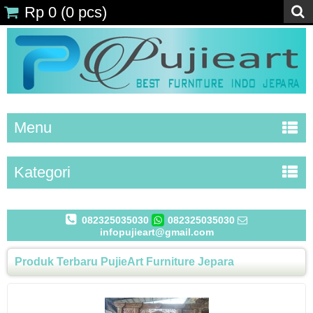
Rp 0
(
0
pcs)
Menu
Kategori
082325035030
082325035030
infopujieart@gmail.com
Produk Terbaru PujieArt Furniture Jepara