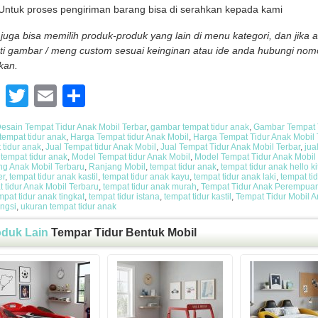
Untuk proses pengiriman barang bisa di serahkan kepada kami
juga bisa memilih produk-produk yang lain di menu kategori, dan jika
ti gambar / meng custom sesuai keinginan atau ide anda hubungi nom
kan.
Facebook
Twitter
Email
Share
esain Tempat Tidur Anak Mobil Terbar
,
gambar tempat tidur anak
,
Gambar Tempat T
tempat tidur anak
,
Harga Tempat tidur Anak Mobil
,
Harga Tempat Tidur Anak Mobil 
 tidur anak
,
Jual Tempat tidur Anak Mobil
,
Jual Tempat Tidur Anak Mobil Terbar
,
jua
tempat tidur anak
,
Model Tempat tidur Anak Mobil
,
Model Tempat Tidur Anak Mobil
g Anak Mobil Terbaru
,
Ranjang Mobil
,
tempat tidur anak
,
tempat tidur anak hello kit
er
,
tempat tidur anak kastil
,
tempat tidur anak kayu
,
tempat tidur anak laki
,
tempat ti
 tidur Anak Mobil Terbaru
,
tempat tidur anak murah
,
Tempat Tidur Anak Perempua
mpat tidur anak tingkat
,
tempat tidur istana
,
tempat tidur kastil
,
Tempat Tidur Mobil 
ungsi
,
ukuran tempat tidur anak
oduk Lain
Tempar Tidur Bentuk Mobil