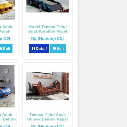
r Anak
Model Tempat Tidur
Murah
Anak Karakter Mobil
borghini
i CS)
Rp (Hubungi CS)
Beli
Detail
Beli
r Anak
Tempat Tidur Anak
u Bentuk
Unisex Bentuk Kapal
i CS)
Rp (Hubungi CS)