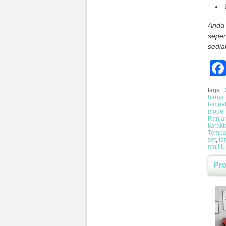
Anda 
seper
sedia
tags:
D
harga 
tempat
model 
Ranjan
karakt
Tempat
set
,
te
multif
Pr