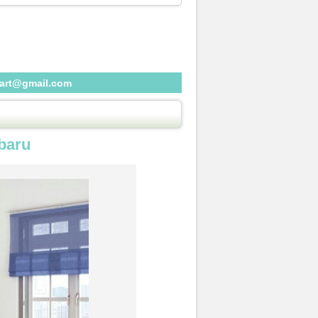
eart@gmail.com
baru