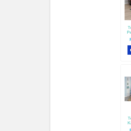
T
P
B
T
K