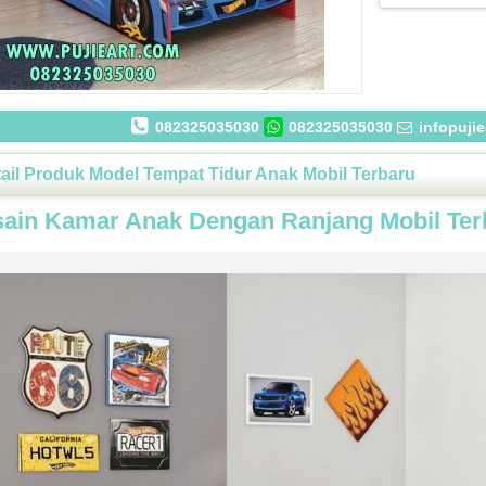
082325035030
082325035030
infopuji
ail Produk Model Tempat Tidur Anak Mobil Terbaru
ain Kamar Anak Dengan Ranjang Mobil Ter