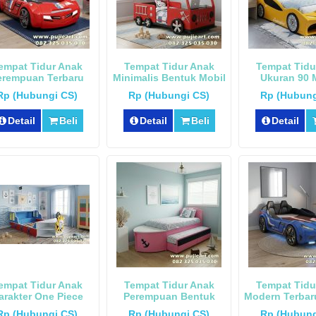
empat Tidur Anak
Tempat Tidur Anak
Tempat Tidu
erempuan Terbaru
Minimalis Bentuk Mobil
Ukuran 90 
entuk Mobil Sport
Karakter Lam
Rp (Hubungi CS)
Rp (Hubungi CS)
Rp (Hubung
Detail
Beli
Detail
Beli
Detail
empat Tidur Anak
Tempat Tidur Anak
Tempat Tidu
arakter One Piece
Perempuan Bentuk
Modern Terbar
Bentuk Kapal
Kapal Pinisi
Mobil
Rp (Hubungi CS)
Rp (Hubungi CS)
Rp (Hubung