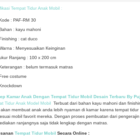
fikasi Tempat Tidur Anak Mobil :
Kode : PAF-RM 30
Bahan : kayu mahoni
Finishing : cat duco
Warna : Menyesuaikan Keinginan
ukur Ranjang : 100 x 200 cm
Keterangan : belum termasuk matras
Free costume
Knockdown
ep Kamar Anak Dengan Tempat Tidur Mobil Desain Terbaru By Puji
t Tidur Anak Model Mobil
Terbuat dari bahan kayu mahoni dan finishing
akan membuat anak anda lebih nyaman di kamar karena tempat tidur
esuai mobil favorit mereka. Dengan proses pembuatan dari pengerajin
diakan ranjangnya saja tidak lengkap dengan matras.
esanan
Tempat Tidur Mobil
Secara Online :