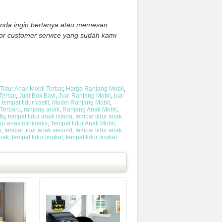
 anda ingin bertanya atau memesan
or customer service yang sudah kami
idur Anak Mobil Terbar
,
Harga Ranjang Mobil
,
Terbar
,
Jual Box Bayi
,
Jual Ranjang Mobil
,
jual
l tempat tidur kastil
,
Model Ranjang Mobil
,
 Terbaru
,
ranjang anak
,
Ranjang Anak Mobil
,
ty
,
tempat tidur anak istana
,
tempat tidur anak
dur anak minimalis
,
Tempat tidur Anak Mobil
,
n
,
tempat tidur anak second
,
tempat tidur anak
Anak
,
tempat tidur tingkat
,
tempat tidur tingkat