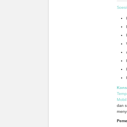
Soesi
Kons
Tempa
Mobil
dan s
menye
Pem