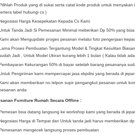
Pilihlah Produk yang di sukai serta catat kode produk untuk menyakan i
tertera label hubungi cs )
Negosiasi Harga Kesepekatan Kepada Cs Kami
Untuk Tanda Jadi Si Pemesanan Minimal meberikan Dp 50% yang bisa d
Kami akan Mengupdate proges pesanan melalui foto pengerjaan kepa
Lama Proses Pembuatan Tergantung Model & Tingkat Kesulitan Biasan
sudah Jadi , Untuk Model Ukiran kurang lebih 1 bulan ( Kalau tidak ada 
Pembayaran Kekurangan 50% di bayar setelah barang pesananya sudah
Untuk Pengiriman kami mempercayai jasa ekpdisi yang berada di jepa
Kami akan memberikan no.telpon supir pengangkut pesanan untuk ko
pesanan anda
sanan Furniture Rumah Secara Offline :
Pemesan bisa datang langsung ke workshop kami yang berada di jepa
Negosiasi Harga di Tempat dan Untuk tanda jadi harus memberikan dp
Pemesanan mengecek langsung proses pembuatan