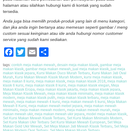
halaman atau silahkan hubungi kami di kontak yang sudah
tersedia.
Anda juga bisa memilih produk-produk yang lain di menu kategori,
dan jika anda ingin bertanya atau memesan seperti gambar / meng
custom sesuai keinginan atau ide anda hubungi nomor customer
service yang sudah kami sediakan.
Facebook
Twitter
Email
Share
tags:
contoh meja makan mewah
,
desain meja makan klasik
,
gambar meja
makan klasik
,
gambar meja makan mewah
,
jual meja makan klasik
,
jual meja
makan klasik jepara
,
Kursi Makan Duco Murah Terbaru
,
Kursi Makan Jati Oval
Murah
,
Kursi Makan Mewah Klasik Murah Modern
,
kursi meja makan klasik
,
meja makan 8 kursi
,
meja makan klasik
,
meja makan klasik 2018
,
meja makan
klasik 6 kursi
,
meja makan klasik 8 kursi
,
meja makan klasik elegan
,
Meja
Makan Klasik Eropa
,
meja makan klasik jakarta
,
meja makan klasik jepara
,
Meja Makan Klasik Mewah
,
meja makan klasik minimalis
,
meja makan klasik
modern
,
meja makan klasik putih
,
meja makan klasik terbaru
,
meja makan
mewah
,
meja makan mewah 4 kursi
,
meja makan mewah 6 kursi
,
Meja Makan
Mewah 8 Kursi
,
meja makan mewah mebel jepara
,
meja makan mewah
minimalis
,
meja makan mewah modern
,
meja makan mewah murah
,
meja
makan mewah ukir
,
meja makan mewah ukir jepara
,
model meja makan klasik
,
Set Kursi Makan Mewah Klasik Terbaru
,
Set Kursi Makan Minimalis Modern
,
Set Kursi Makan Ukir Terbaru Set Kursi Makan Mewah European
,
Set Meja
Makan Gold Ukir Mewah
,
Set Meja Makan Jati Mewah Klasik Terbaru
,
Set Meja
Makan Modern Oval Terbaru
,
Set Meja Makan Murah Terbaru