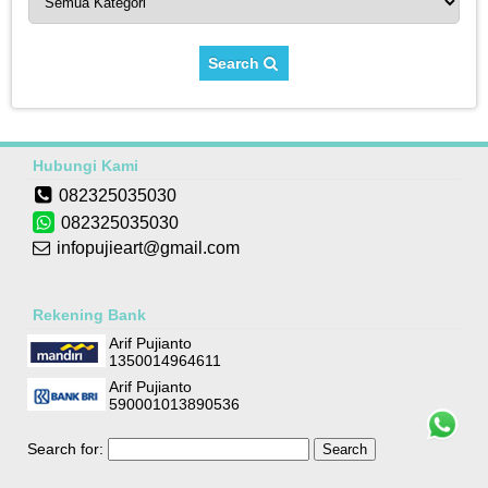
Search
Hubungi Kami
082325035030
082325035030
infopujieart@gmail.com
Rekening Bank
Arif Pujianto
1350014964611
Arif Pujianto
590001013890536
Search for: