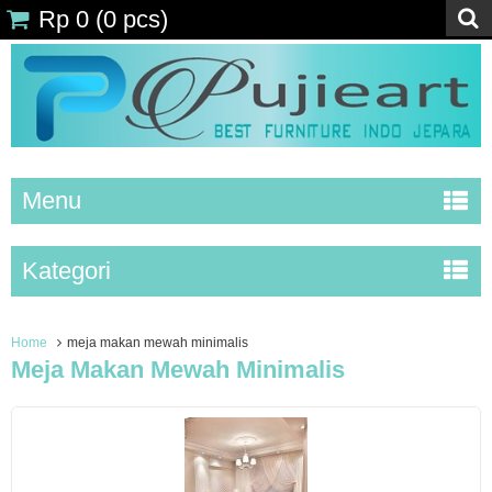
Rp 0
(
0
pcs)
Menu
Kategori
Home
meja makan mewah minimalis
Meja Makan Mewah Minimalis