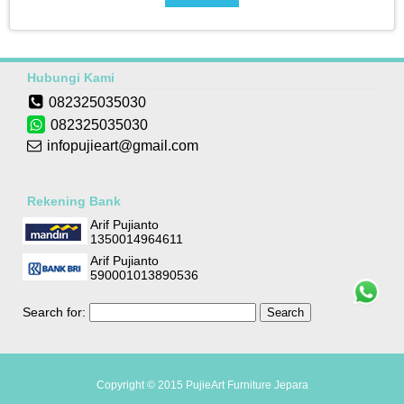
Hubungi Kami
082325035030
082325035030
infopujieart@gmail.com
Rekening Bank
Arif Pujianto
1350014964611
Arif Pujianto
590001013890536
Search for:
Copyright © 2015
PujieArt Furniture Jepara