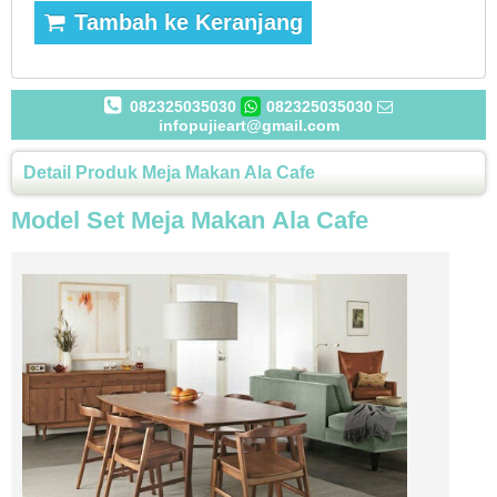
Tambah ke Keranjang
082325035030
082325035030
infopujieart@gmail.com
Detail Produk Meja Makan Ala Cafe
Model Set Meja Makan Ala Cafe