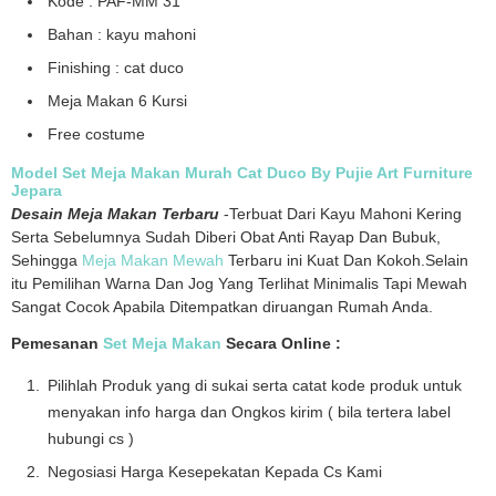
Kode : PAF-MM 31
Bahan : kayu mahoni
Finishing : cat duco
Meja Makan 6 Kursi
Free costume
Model Set Meja Makan
Murah Cat Duco By
Pujie Art
Furniture
Jepara
Desain Meja Makan Terbaru
-Terbuat Dari Kayu Mahoni Kering
Serta Sebelumnya Sudah Diberi Obat Anti Rayap Dan Bubuk,
Sehingga
Meja Makan Mewah
Terbaru ini Kuat Dan Kokoh.Selain
itu Pemilihan Warna Dan Jog Yang Terlihat Minimalis Tapi Mewah
Sangat Cocok Apabila Ditempatkan diruangan Rumah Anda.
Pemesanan
Set Meja Makan
Secara Online :
Pilihlah Produk yang di sukai serta catat kode produk untuk
menyakan info harga dan Ongkos kirim ( bila tertera label
hubungi cs )
Negosiasi Harga Kesepekatan Kepada Cs Kami