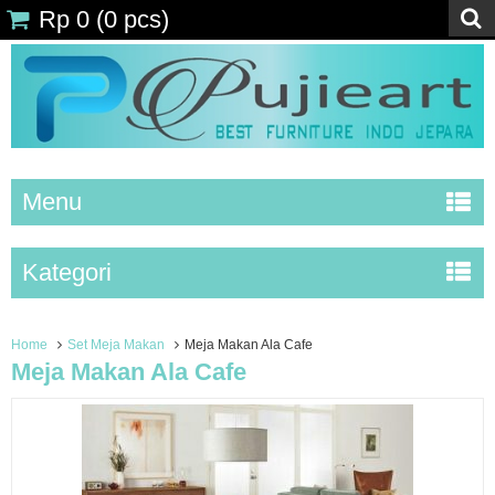
Rp 0
(
0
pcs)
Menu
Kategori
Home
Set Meja Makan
Meja Makan Ala Cafe
Meja Makan Ala Cafe