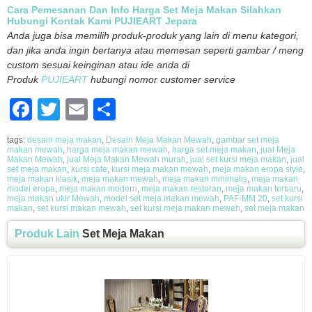
Cara Pemesanan Dan Info Harga Set Meja Makan Silahkan
Hubungi Kontak Kami PUJIEART Jepara
Anda juga bisa memilih produk-produk yang lain di menu kategori,
dan jika anda ingin bertanya atau memesan seperti gambar / meng
custom sesuai keinginan atau ide anda di
Produk
PUJIEART
hubungi nomor customer service
Facebook
Twitter
Email
Share
tags:
desain meja makan
,
Desain Meja Makan Mewah
,
gambar set meja
makan mewah
,
harga meja makan mewah
,
harga set meja makan
,
jual Meja
Makan Mewah
,
jual Meja Makan Mewah murah
,
jual set kursi meja makan
,
jual
set meja makan
,
kursi cafe
,
kursi meja makan mewah
,
meja makan eropa style
,
meja makan klasik
,
meja makan mewah
,
meja makan minimalis
,
meja makan
model eropa
,
meja makan modern
,
meja makan restoran
,
meja makan terbaru
,
meja makan ukir Mewah
,
model set meja makan mewah
,
PAF-MM 20
,
set kursi
makan
,
set kursi makan mewah
,
set kursi meja makan mewah
,
set meja makan
Produk Lain
Set Meja Makan