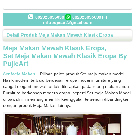
082325035030
082325035030
infopujieart@gmail.com
Detail Produk Meja Makan Mewah Klasik Eropa
Meja Makan Mewah Klasik Eropa,
Set Meja Makan Mewah Klasik Eropa By
PujieArt
Set Meja Makan
– Pilihan paket produk Set meja makan model
klasik modern terbaru berdesain eropa modern furniture yang
sangat elegant, mewah untuk diterapkan pada ruang makan anda.
Furniture berkonsep modern eropa, seperti Set meja Makan Model
di bawah ini memang memiliki keunggulan tersendiri dibandingkan
dengan produk Meja Makan lainnya.