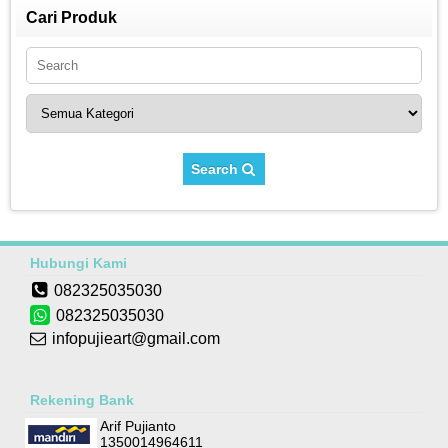
Cari Produk
Search
Hubungi Kami
082325035030
082325035030
infopujieart@gmail.com
Rekening Bank
Arif Pujianto
1350014964611