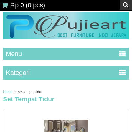
Rp 0
(
0
pcs)
Menu
Kategori
Home
set tempat tidur
Set Tempat Tidur