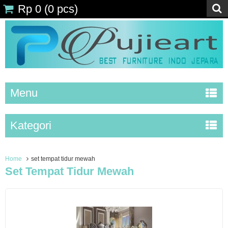
Rp 0
(
0
pcs)
Menu
Kategori
Home
set tempat tidur mewah
Set Tempat Tidur Mewah