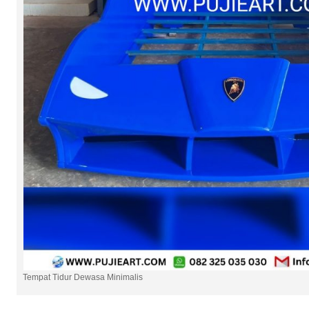
Tempat Tidur Dewasa Minimalis