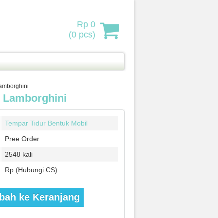
Rp 0
(
0
pcs)
Lamborghini
l Lamborghini
Tempar Tidur Bentuk Mobil
Pree Order
2548 kali
Rp (Hubungi CS)
ah ke Keranjang