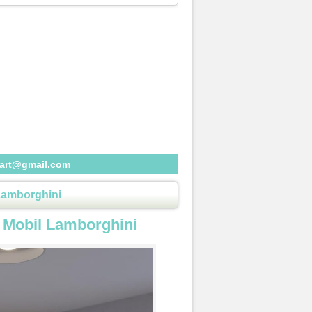
eart@gmail.com
Lamborghini
 Mobil Lamborghini