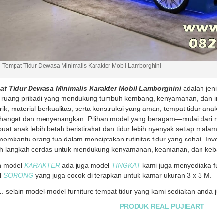
Tempat Tidur Dewasa Minimalis Karakter Mobil Lamborghini
at Tidur Dewasa Minimalis Karakter Mobil Lamborghini
adalah jeni
i ruang pribadi yang mendukung tumbuh kembang, kenyamanan, dan ima
ik, material berkualitas, serta konstruksi yang aman, tempat tidur 
hangat dan menyenangkan. Pilihan model yang beragam—mulai dari mi
at anak lebih betah beristirahat dan tidur lebih nyenyak setiap malam.
membantu orang tua dalam menciptakan rutinitas tidur yang sehat. Inve
h langkah cerdas untuk mendukung kenyamanan, keamanan, dan kebah
n model
KARAKTER
ada juga model
TINGKAT
kami juga menyediaka f
l
SORONG
yang juga cocok di terapkan untuk kamar ukuran 3 x 3 M.
 selain model-model furniture tempat tidur yang kami sediakan anda 
PRODUK REAL PUJIEART