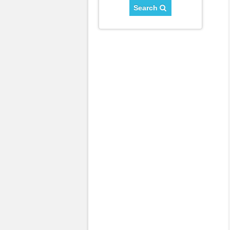
Search