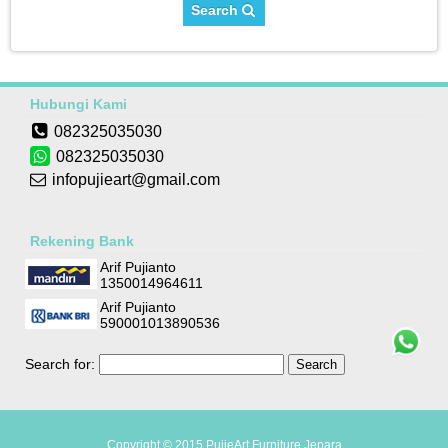
Search
Hubungi Kami
082325035030
082325035030
infopujieart@gmail.com
Rekening Bank
Arif Pujianto
1350014964611
Arif Pujianto
590001013890536
Search for:
Copyright © 2015
PujieArt Furniture Jepara