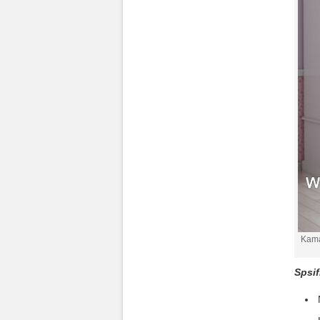
Kama
Spsif