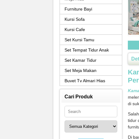
Furniture Bayi
Kursi Sofa
Kursi Cafe
Set Kursi Tamu
Set Tempat Tidur Anak
Det
Set Kamar Tidur
Set Meja Makan
Kam
Per
Buvet Tv Almari Hias
Kama
Cari Produk
melen
di su
Salah
tidur
furni
Di ba