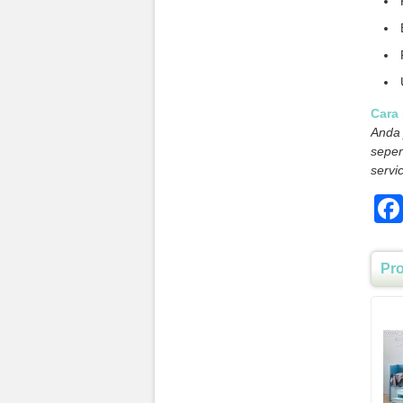
Cara
Anda 
seper
servi
Pr