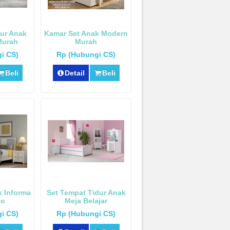
dur Anak
Kamar Set Anak Modern
Murah
Murah
i CS)
Rp (Hubungi CS)
Beli
Detail
Beli
k Informa
Set Tempat Tidur Anak
co
Meja Belajar
i CS)
Rp (Hubungi CS)