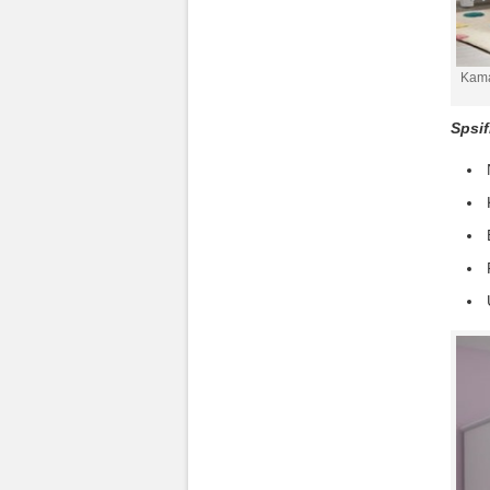
Kama
Spsif