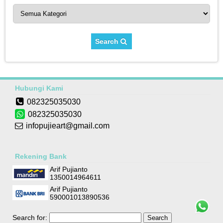
Search
Hubungi Kami
082325035030
082325035030
infopujieart@gmail.com
Rekening Bank
Arif Pujianto
1350014964611
Arif Pujianto
590001013890536
Search for: