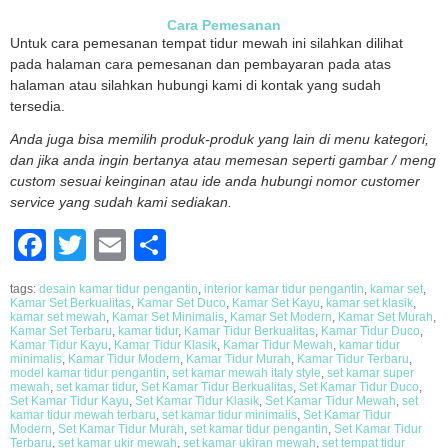
Cara Pemesanan
Untuk cara pemesanan tempat tidur mewah ini silahkan dilihat
pada halaman cara pemesanan dan pembayaran pada atas
halaman atau silahkan hubungi kami di kontak yang sudah
tersedia.
Anda juga bisa memilih produk-produk yang lain di menu kategori,
dan jika anda ingin bertanya atau memesan seperti gambar / meng
custom sesuai keinginan atau ide anda hubungi nomor customer
service yang sudah kami sediakan.
Facebook
Twitter
Email
Share
tags:
desain kamar tidur pengantin
,
interior kamar tidur pengantin
,
kamar set
,
Kamar Set Berkualitas
,
Kamar Set Duco
,
Kamar Set Kayu
,
kamar set klasik
,
kamar set mewah
,
Kamar Set Minimalis
,
Kamar Set Modern
,
Kamar Set Murah
,
Kamar Set Terbaru
,
kamar tidur
,
Kamar Tidur Berkualitas
,
Kamar Tidur Duco
,
Kamar Tidur Kayu
,
Kamar Tidur Klasik
,
Kamar Tidur Mewah
,
kamar tidur
minimalis
,
Kamar Tidur Modern
,
Kamar Tidur Murah
,
Kamar Tidur Terbaru
,
model kamar tidur pengantin
,
set kamar mewah italy style
,
set kamar super
mewah
,
set kamar tidur
,
Set Kamar Tidur Berkualitas
,
Set Kamar Tidur Duco
,
Set Kamar Tidur Kayu
,
Set Kamar Tidur Klasik
,
Set Kamar Tidur Mewah
,
set
kamar tidur mewah terbaru
,
set kamar tidur minimalis
,
Set Kamar Tidur
Modern
,
Set Kamar Tidur Murah
,
set kamar tidur pengantin
,
Set Kamar Tidur
Terbaru
,
set kamar ukir mewah
,
set kamar ukiran mewah
,
set tempat tidur