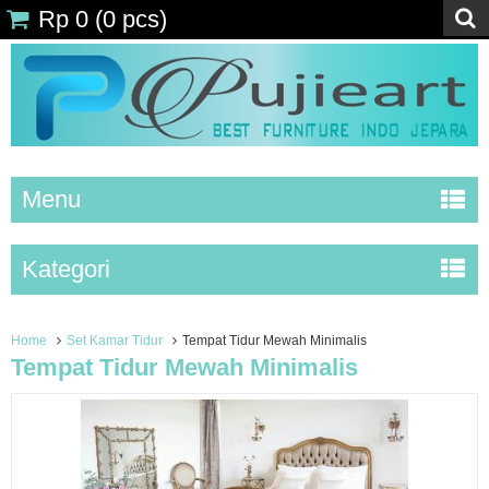
Rp 0
(
0
pcs)
Menu
Kategori
Home
Set Kamar Tidur
Tempat Tidur Mewah Minimalis
Tempat Tidur Mewah Minimalis