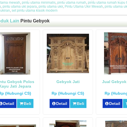
 utama mewah
,
pintu utama minimalis
,
pintu utama rumah
,
pintu utama rumah kupu 
u
,
pintu utama uki jepara
,
pintu utama ukir
,
Pintu Utama Ukir Mewah
,
pintu utama u
ukiran
,
set pintu utama klasik modern
oduk Lain
Pintu Gebyok
ntu Gebyok Polos
Gebyok Jati
Jual Gebyok
Kayu Jati Jepara
Rp (Hubungi CS)
Rp (Hubungi CS)
Rp (Hubung
Detail
Beli
Detail
Beli
Detail