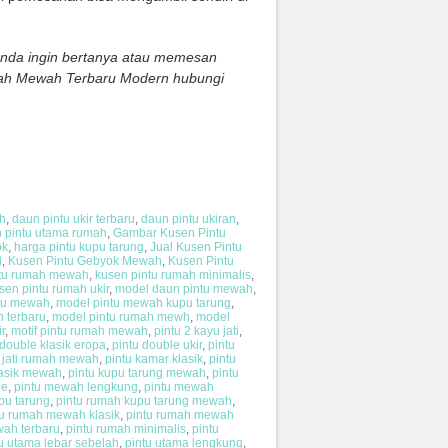
 anda ingin bertanya atau memesan
umah Mewah Terbaru Modern hubungi
ah
,
daun pintu ukir terbaru
,
daun pintu ukiran
,
n pintu utama rumah
,
Gambar Kusen Pintu
ok
,
harga pintu kupu tarung
,
Jual Kusen Pintu
i
,
Kusen Pintu Gebyok Mewah
,
Kusen Pintu
ntu rumah mewah
,
kusen pintu rumah minimalis
,
sen pintu rumah ukir
,
model daun pintu mewah
,
tu mewah
,
model pintu mewah kupu tarung
,
 terbaru
,
model pintu rumah mewh
,
model
r
,
motif pintu rumah mewah
,
pintu 2 kayu jati
,
 double klasik eropa
,
pintu double ukir
,
pintu
u jati rumah mewah
,
pintu kamar klasik
,
pintu
lasik mewah
,
pintu kupu tarung mewah
,
pintu
le
,
pintu mewah lengkung
,
pintu mewah
pu tarung
,
pintu rumah kupu tarung mewah
,
tu rumah mewah klasik
,
pintu rumah mewah
ah terbaru
,
pintu rumah minimalis
,
pintu
u utama lebar sebelah
,
pintu utama lengkung
,