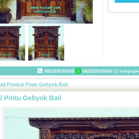
082325035030
082325035030
infopuji
ail Produk Pintu Gebyok Bali
l Pintu Gebyok Bali