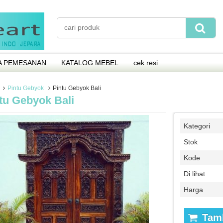
A PEMESANAN
KATALOG MEBEL
cek resi
Pintu Gebyok
Pintu Gebyok Bali
tu Gebyok Bali
Kategori
Stok
Kode
Di lihat
Harga
Tamb