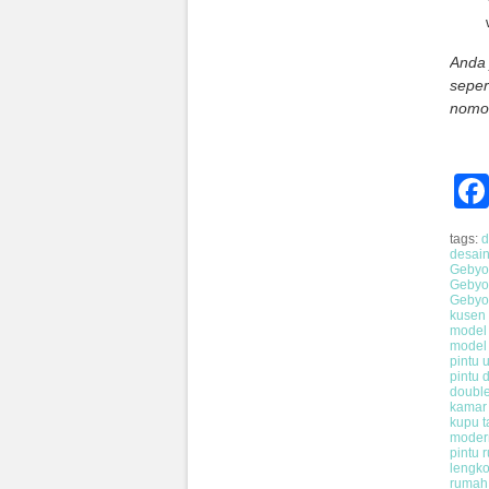
Anda 
seper
nomor
tags:
d
desain
Gebyo
Gebyo
Gebyo
kusen
model 
model 
pintu u
pintu 
double
kamar
kupu 
moder
pintu 
lengk
rumah 