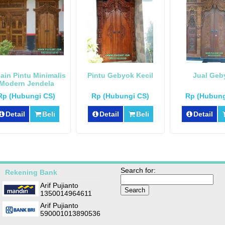
ain Pintu Minimalis
Pintu Gebyok Kecil
Jual Geb
Modern Jendela
Rp (Hubungi CS)
Rp (Hubungi CS)
Rp (Hubung
Detail
Beli
Detail
Beli
Detail
Search for:
Rekening Bank
Arif Pujianto
1350014964611
Arif Pujianto
590001013890536