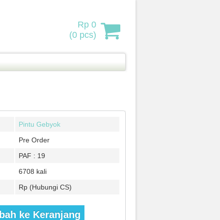
Rp 0
(
0
pcs)
Pintu Gebyok
Pre Order
PAF : 19
6708 kali
Rp (Hubungi CS)
ah ke Keranjang