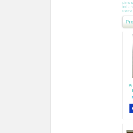
pintu
terbar
utama 
Pr
Pi