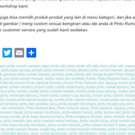
workshop kami
juga bisa memilih produk-produk yang lain di menu kategori, dan jika
ti gambar / meng custom sesuai keinginan atau ide anda di Pintu R
 customer service yang sudah kami sediakan.
Facebook
Twitter
Email
Share
aun pintu rumah mewah
,
daun pintu ukir
,
daun pintu ukir jati
,
daun pintu ukir mew
 pintu kupu tarung
,
desain pintu mewah rumah
,
desain pintu rumah mewah
,
desai
k
,
gambar pintu rumah mewah
,
gambar pintu utama ukir
,
Harga Kusen Pintu Geby
k
,
jual pintu rumah mewah
,
kusen pintu dan jendela
,
Kusen Pintu Gebyok Kayu Jat
k Murah
,
Kusen Pintu Gebyok Rumah
,
Kusen Pintu Gebyok Ukir Jepara
,
kusen pi
 pintu rumah modern
,
kusen pintu rumah sederhana
,
kusen pintu rumah terbaru
,
ku
dua pintu rumah
,
model pintu 2 klasik mewah
,
model pintu kupu tarung
,
model pin
pintu minimalis terbaru
,
model pintu rumah kupu tarung
,
model pintu rumah mewah
kir
,
model pintu utama lengkung
,
model pintu utama mewah
,
model pintu utama uki
dan jendela
,
pintu dan jendela kaca
,
pintu doubel minimalis
,
pintu double jati
,
pintu
 ukir minimalis
,
Pintu Gebyok Bali
,
Pintu Gebyok Jawa
,
Pintu Gebyok Jepara
,
pint
 mewah klasik
,
pintu kamar minimalis
,
pintu kamar murah
,
pintu kamar ukir
,
pintu k
tarung rumah
,
pintu kupu tarung terbaru
,
Pintu lengkung double
,
pintu mewah doub
n
,
pintu mewah ukir
,
pintu mewah ukiran terbaru
,
pintu rumah kaca
,
pintu rumah ku
rumah kupu tarung minimalis
,
pintu rumah mewah
,
pintu rumah mewah 2 pintu
,
pin
ong
,
pintu rumah mewah lengkung
,
pintu rumah mewah minimalis
,
pintu rumah mew
minimalis terbaru
,
pintu rumah termewah
,
pintu ukir terbaru
,
pintu unik rumah
,
pint