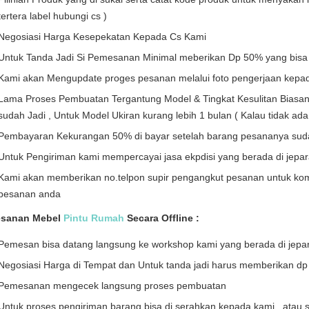
tertera label hubungi cs )
Negosiasi Harga Kesepekatan Kepada Cs Kami
Untuk Tanda Jadi Si Pemesanan Minimal meberikan Dp 50% yang bisa d
Kami akan Mengupdate proges pesanan melalui foto pengerjaan kepa
Lama Proses Pembuatan Tergantung Model & Tingkat Kesulitan Biasan
sudah Jadi , Untuk Model Ukiran kurang lebih 1 bulan ( Kalau tidak ada 
Pembayaran Kekurangan 50% di bayar setelah barang pesananya sudah
Untuk Pengiriman kami mempercayai jasa ekpdisi yang berada di jepa
Kami akan memberikan no.telpon supir pengangkut pesanan untuk ko
pesanan anda
sanan Mebel
Pintu Rumah
Secara Offline :
Pemesan bisa datang langsung ke workshop kami yang berada di jepa
Negosiasi Harga di Tempat dan Untuk tanda jadi harus memberikan dp
Pemesanan mengecek langsung proses pembuatan
Untuk proses pengiriman barang bisa di serahkan kepada kami . atau 