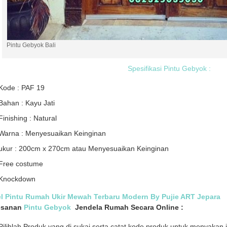
Pintu Gebyok Bali
Spesifikasi Pintu Gebyok :
Kode : PAF 19
Bahan : Kayu Jati
Finishing : Natural
Warna : Menyesuaikan Keinginan
ukur : 200cm x 270cm atau Menyesuaikan Keinginan
Free costume
Knockdown
l Pintu Rumah Ukir Mewah Terbaru Modern By Pujie ART Jepara
esanan
Pintu Gebyok
Jendela Rumah Secara Online :
Pilihlah Produk yang di sukai serta catat kode produk untuk menyakan i