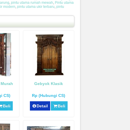
tarung
,
pintu utama rumah mewah
,
Pintu utama
kir modern
,
pintu utama ukir terbaru
,
pintu
 Murah
Gebyok Klasik
i CS)
Rp (Hubungi CS)
Beli
Detail
Beli