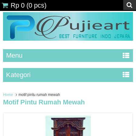
Rp 0
(
0
pcs)
Menu
Kategori
Home
motif pintu rumah mewah
Motif Pintu Rumah Mewah