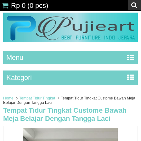
Rp 0
(
0
pcs)
Menu
Kategori
Home
Tempat Tidur Tingkat
Tempat Tidur Tingkat Custome Bawah Meja
Belajar Dengan Tangga Laci
Tempat Tidur Tingkat Custome Bawah
Meja Belajar Dengan Tangga Laci