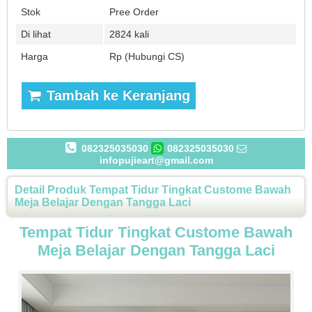
Stok
Pree Order
Di lihat
2824 kali
Harga
Rp (Hubungi CS)
Tambah ke Keranjang
082325035030
082325035030
infopujieart@gmail.com
Detail Produk Tempat Tidur Tingkat Custome Bawah
Meja Belajar Dengan Tangga Laci
Tempat Tidur Tingkat Custome Bawah
Meja Belajar Dengan Tangga Laci