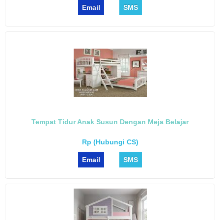
Email
SMS
Tempat Tidur Anak Susun Dengan Meja Belajar
Rp (Hubungi CS)
Email
SMS