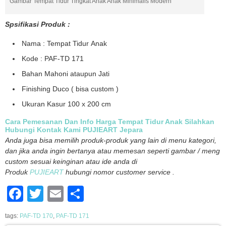
Gambar Tempat Tidur Tingkat Anak Anak Minimalis Modern
Spsifikasi Produk :
Nama : Tempat Tidur Anak
Kode : PAF-TD 171
Bahan Mahoni ataupun Jati
Finishing Duco ( bisa custom )
Ukuran Kasur 100 x 200 cm
Cara Pemesanan Dan Info Harga Tempat Tidur Anak Silahkan
Hubungi Kontak Kami PUJIEART Jepara
Anda juga bisa memilih produk-produk yang lain di menu kategori,
dan jika anda ingin bertanya atau memesan seperti gambar / meng
custom sesuai keinginan atau ide anda di
Produk
PUJIEART
hubungi nomor customer service .
Facebook
Twitter
Email
Share
tags:
PAF-TD 170
,
PAF-TD 171