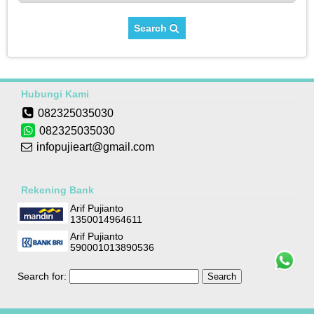
Search
Hubungi Kami
082325035030
082325035030
infopujieart@gmail.com
Rekening Bank
Arif Pujianto
1350014964611
Arif Pujianto
590001013890536
Search for: