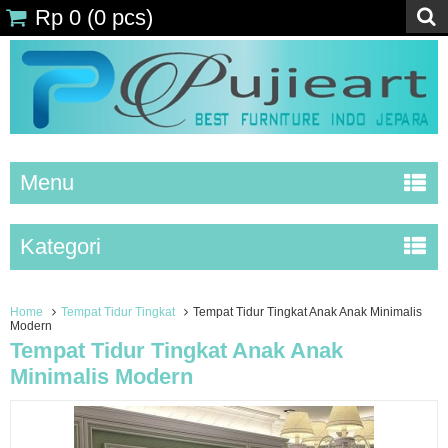
Rp 0
(
0
pcs)
Menu
Kategori
Home
Tempat Tidur Tingkat
Tempat Tidur Tingkat Anak Anak Minimalis
Modern
Tempat Tidur Tingkat Anak Anak
Minimalis Modern