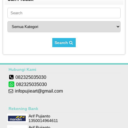
Search
Hubungi Kami
082325035030
082325035030
infopujieart@gmail.com
Rekening Bank
Arif Pujianto
1350014964611
Arif Pujianto