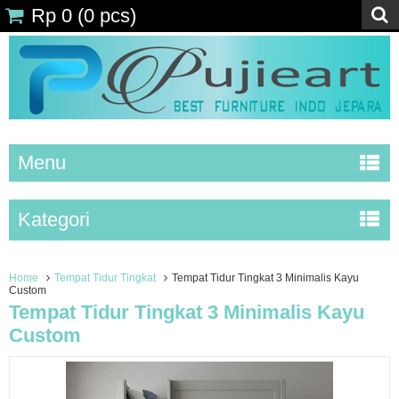
Rp 0
(
0
pcs)
Menu
Kategori
Home
Tempat Tidur Tingkat
Tempat Tidur Tingkat 3 Minimalis Kayu
Custom
Tempat Tidur Tingkat 3 Minimalis Kayu
Custom