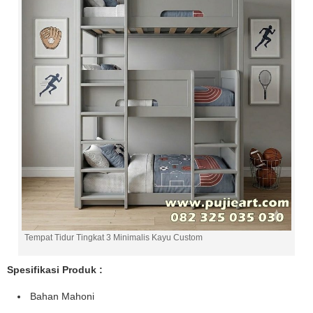
Tempat Tidur Tingkat 3 Minimalis Kayu Custom
Spesifikasi Produk :
Bahan Mahoni