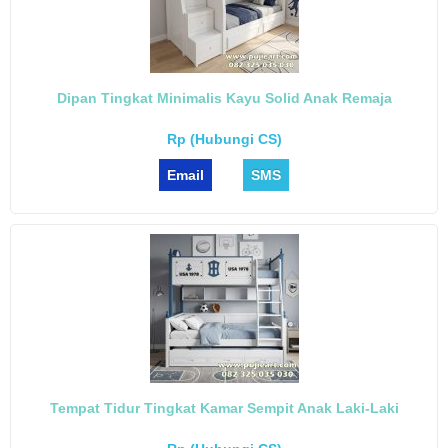
Dipan Tingkat Minimalis Kayu Solid Anak Remaja
Rp (Hubungi CS)
Email
SMS
Tempat Tidur Tingkat Kamar Sempit Anak Laki-Laki