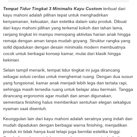
Tempat Tidur Tingkat 3 Minimalis Kayu Custom
terbuat
dari
kayu mahoni adalah pilihan tepat untuk menghadirkan
kenyamanan, kekuatan, dan estetika dalam satu produk. Dibuat
dari kayu mahoni pilihan yang terkenal kokoh dan tahan lama,
ranjang tingkat ini mampu menopang aktivitas harian anak hingga
remaja dengan aman tanpa mudah goyang. Struktur rangka yang
solid dipadukan dengan desain minimalis modern membuatnya
cocok untuk berbagai konsep kamar, mulai dari klasik hingga
kekinian.
Selain tampil menarik, tempat tidur tingkat ini juga dirancang
sebagai solusi cerdas untuk menghemat ruang. Dengan dua susun
yang fungsional, kamar anak menjadi lebih lega dan tertata rapi,
sehingga masih tersedia ruang untuk belajar atau bermain. Tangga
dirancang ergonomis agar mudah dan aman digunakan,
sementara finishing halus memberikan sentuhan elegan sekaligus
nyaman saat disentuh.
Keunggulan lain dari kayu mahoni adalah seratnya yang indah dan
mudah dipadukan dengan berbagai warna finishing, menjadikan
produk ini tidak hanya kuat tetapi juga bernilai estetika tinggi.