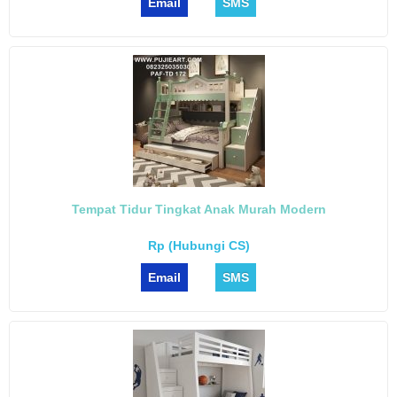
Email
SMS
Tempat Tidur Tingkat Anak Murah Modern
Rp (Hubungi CS)
Email
SMS