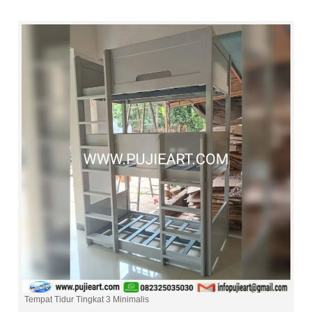
Tempat Tidur Tingkat 3 Minimalis