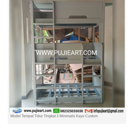
Model Tempat Tidur Tingkat 3 Minimalis Kayu Custom