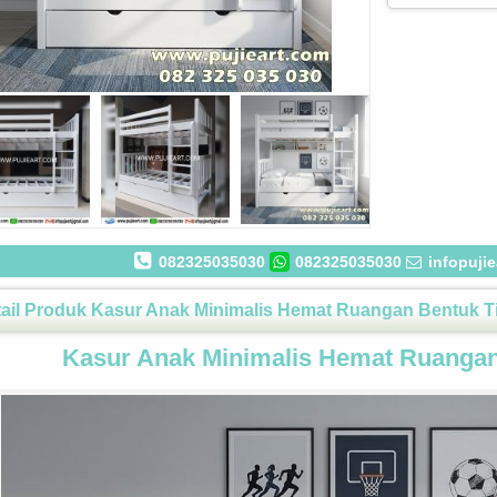
082325035030
082325035030
infopuji
ail Produk Kasur Anak Minimalis Hemat Ruangan Bentuk T
Kasur Anak Minimalis Hemat Ruangan