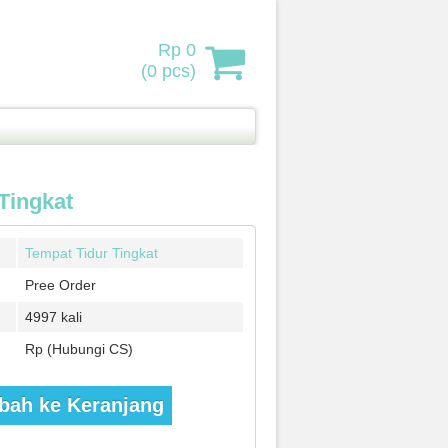
Rp 0
(
0
pcs)
Tingkat
Tempat Tidur Tingkat
Pree Order
4997 kali
Rp (Hubungi CS)
ah ke Keranjang