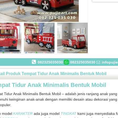
082325035030
082325035030
infopuji
ail Produk Tempat Tidur Anak Minimalis Bentuk Mobil
pat Tidur Anak Minimalis Bentuk Mobil
t Tidur Anak Minimalis Bentuk Mobil – adalah jenis ranjang anak yang
uhi keinginan anak-anak dengan memiliki desain atau dekorasi yang 
populer.
n model
KARAKTER
ada juga model
TINGKAT
kami juga menyediaka f