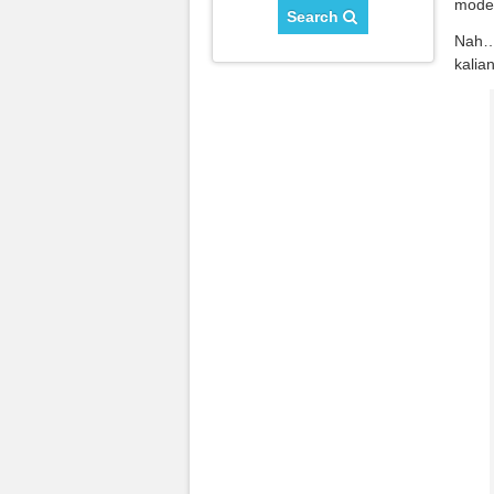
mode
Search
Nah….
kalian