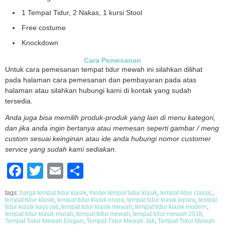
1 Tempat Tidur, 2 Nakas, 1 kursi Stool
Free costume
Knockdown
Cara Pemesanan
Untuk cara pemesanan tempat tidur mewah ini silahkan dilihat
pada halaman cara pemesanan dan pembayaran pada atas
halaman atau silahkan hubungi kami di kontak yang sudah
tersedia.
Anda juga bisa memilih produk-produk yang lain di menu kategori,
dan jika anda ingin bertanya atau memesan seperti gambar / meng
custom sesuai keinginan atau ide anda hubungi nomor customer
service yang sudah kami sediakan.
Facebook
Twitter
Email
Share
tags:
harga tempat tidur klasik
,
model tempat tidur klasik
,
tempat tidur classic
,
tempat tidur klasik
,
tempat tidur klasik eropa
,
tempat tidur klasik jepara
,
tempat
tidur klasik kayu jati
,
tempat tidur klasik mewah
,
tempat tidur klasik modern
,
tempat tidur klasik murah
,
tempat tidur mewah
,
tempat tidur mewah 2018
,
Tempat Tidur Mewah Elegan
,
Tempat Tidur Mewah Jati
,
Tempat Tidur Mewah