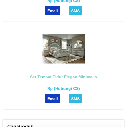
Rp (Hubungi CS)
Email
SMS
Set Tempat Tidur Elegan Minimalis
Rp (Hubungi CS)
Email
SMS
Cari Produk