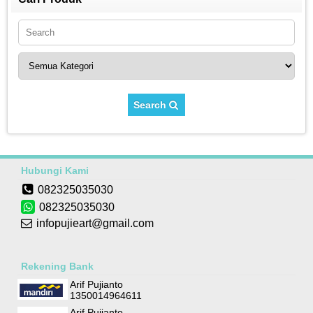
Search
Hubungi Kami
082325035030
082325035030
infopujieart@gmail.com
Rekening Bank
Arif Pujianto
1350014964611
Arif Pujianto