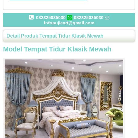
082325035030
082325035030
infopujieart@gmail.com
Detail Produk Tempat Tidur Klasik Mewah
Model Tempat Tidur Klasik Mewah