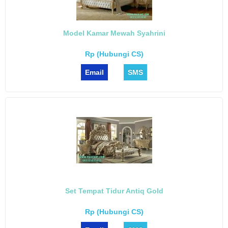
Model Kamar Mewah Syahrini
Rp (Hubungi CS)
Email
SMS
Set Tempat Tidur Antiq Gold
Rp (Hubungi CS)