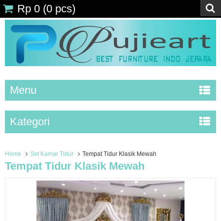
Rp 0
(
0
pcs)
Menu
Kategori
Home
Set Kamar Tidur
Tempat Tidur Klasik Mewah
Tempat Tidur Klasik Mewah