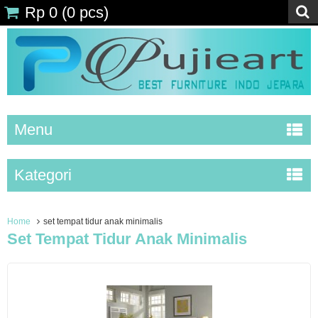
Rp 0
(
0
pcs)
Menu
Kategori
Home
set tempat tidur anak minimalis
Set Tempat Tidur Anak Minimalis