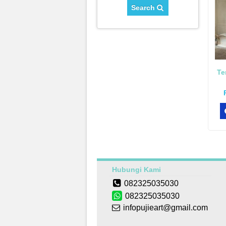
Search
Te
Hubungi Kami
082325035030
082325035030
infopujieart@gmail.com