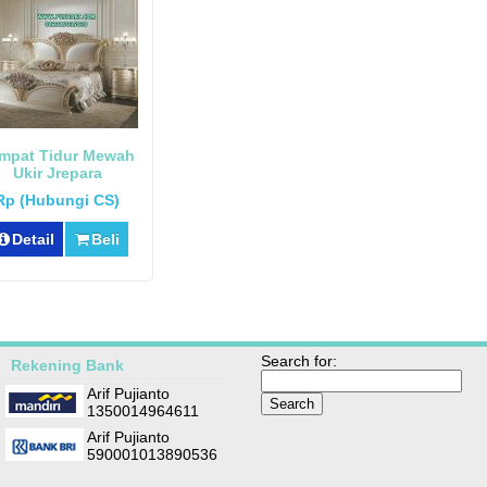
mpat Tidur Mewah
Ukir Jrepara
Rp (Hubungi CS)
Detail
Beli
Search for:
Rekening Bank
Arif Pujianto
1350014964611
Arif Pujianto
590001013890536