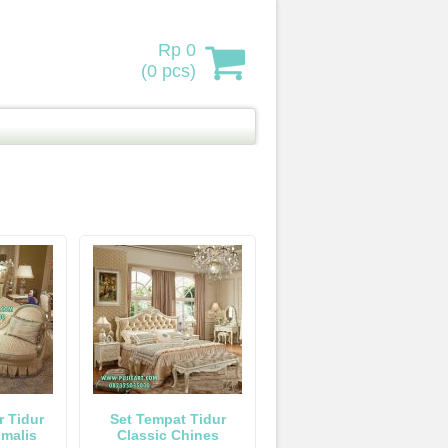
Rp 0
(
0
pcs)
r Tidur
Set Tempat Tidur
malis
Classic Chines