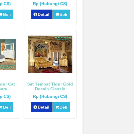
a
i CS)
Rp (Hubungi CS)
Beli
Detail
Beli
dur Cat
Set Tempat Tidur Gold
baru
Desain Classic
i CS)
Rp (Hubungi CS)
Beli
Detail
Beli