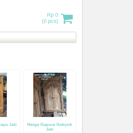
Rp 0
(
0
pcs)
ayu Jati
Harga Gapura Gebyok
Jati