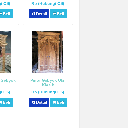
i CS)
Rp (Hubungi CS)
Beli
Detail
Beli
r Gebyok
Pintu Gebyok Ukir
Klasik
i CS)
Rp (Hubungi CS)
Beli
Detail
Beli