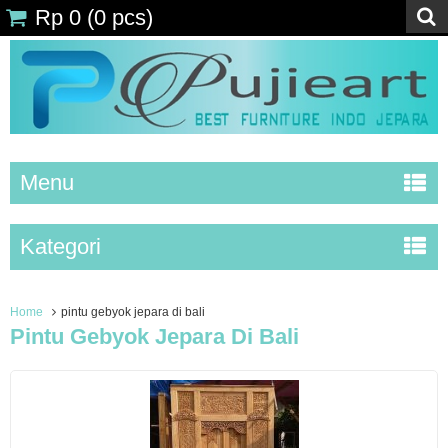
Rp 0
(
0
pcs)
Menu
Kategori
Home
pintu gebyok jepara di bali
Pintu Gebyok Jepara Di Bali