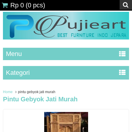
Rp 0
(
0
pcs)
Menu
Kategori
Home
pintu gebyok jati murah
Pintu Gebyok Jati Murah