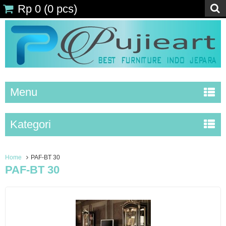
Rp 0
(
0
pcs)
Menu
Kategori
Home
PAF-BT 30
PAF-BT 30