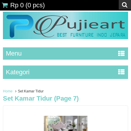
Rp 0
(
0
pcs)
Menu
Kategori
Home
Set Kamar Tidur
Set Kamar Tidur (page 7)