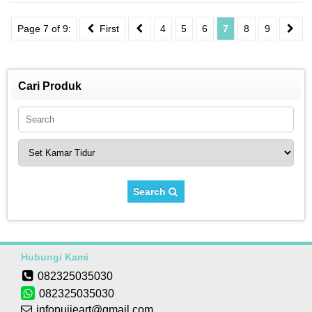
Page 7 of 9:
First
4
5
6
7
8
9
Cari Produk
Search
Hubungi Kami
082325035030
082325035030
infopujieart@gmail.com